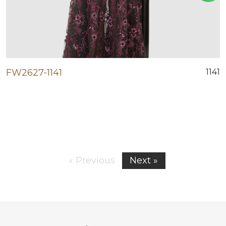
FW2627-1141
1141
« Previous
Next »